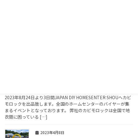
続 第59回 JAPAN DIY
HOMECENTER SHOW 2023
幕張メッセにて出品して参りました！ セッティングもある事から
前日（8月23日）より現場入りしましたが、飛行機✈のトラブルで
出発時間に1時間遅れ、着陸の際に混雑で遅れ計2時間程遅れて羽
田に14時過ぎに到着しました。 セッテ […]
2023年7月8日
イベント
第59回 JAPAN DIY
HOMECENTER SHOW2023
2023年8月24日より3日間JAPAN DIY HOMESENTER SHOUへカビ
モロックを出品致します。全国のホームセンターのバイヤーが集
まるイベントとなっております。 弊社のカビモロックは全国で地
衣類に困っている […]
2023年4月8日