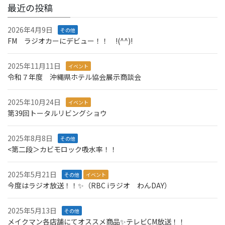
イ
最近の投稿
ブ
2026年4月9日
その他
FM ラジオカーにデビュー！！ !(^^)!
2025年11月11日
イベント
令和７年度 沖縄県ホテル協会展示商談会
2025年10月24日
イベント
第39回トータルリビングショウ
2025年8月8日
その他
<第二段＞カビモロック吸水率！！
2025年5月21日
その他
イベント
今度はラジオ放送！！✨（RBC iラジオ わんDAY）
2025年5月13日
その他
メイクマン各店舗にてオススメ商品✨テレビCM放送！！