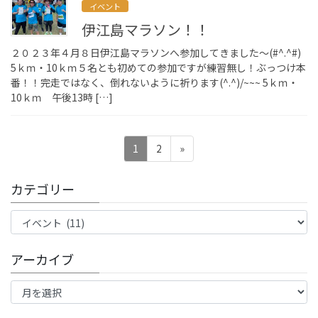
イベント
伊江島マラソン！！
２０２３年４月８日伊江島マラソンへ参加してきました～(#^.^#)
5ｋｍ・10ｋｍ５名とも初めての参加ですが練習無し！ぶっつけ本
番！！完走ではなく、倒れないように祈ります(^.^)/~~~ 5ｋｍ・
10ｋｍ 午後13時 […]
投
ペ
ペ
1
2
»
稿
ー
ー
ジ
ジ
ナ
カテゴリー
ビ
カ
ゲ
テ
ー
ゴ
アーカイブ
リ
シ
ー
ア
ョ
ー
ン
カ