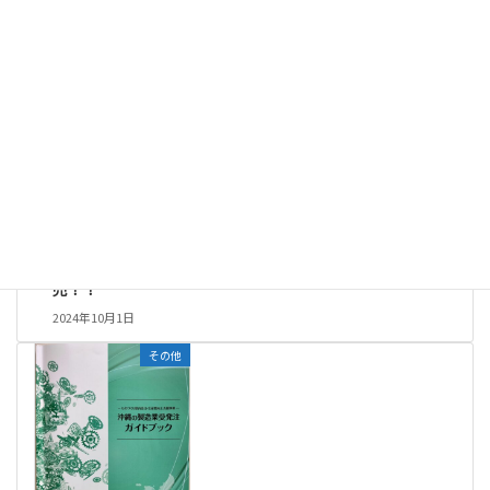
その他
前の記事
新カビモロック量0.5Kg販
売！！
2024年10月1日
その他