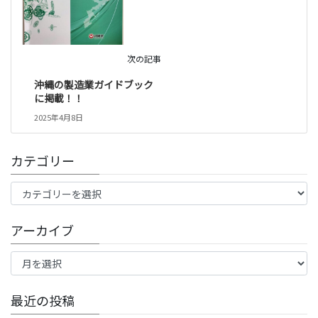
次の記事
沖縄の製造業ガイドブック
に掲載！！
2025年4月8日
カテゴリー
カ
テ
ゴ
アーカイブ
リ
ー
ア
ー
カ
イ
最近の投稿
ブ