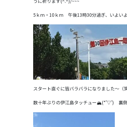
うに祈ります(^.^)/~~~
5ｋｍ・10ｋｍ 午後13時30分過ぎ、いよいよス
スタート直ぐに皆バラバラになりました～（
数十年ぶりの伊江島タッチュー🏔(*’▽’) 