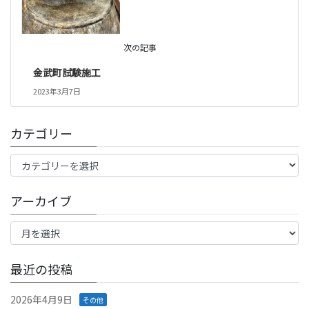
次の記事
金武町試験施工
2023年3月7日
カテゴリー
カ
テ
ゴ
アーカイブ
リ
ー
ア
ー
カ
イ
最近の投稿
ブ
2026年4月9日
その他