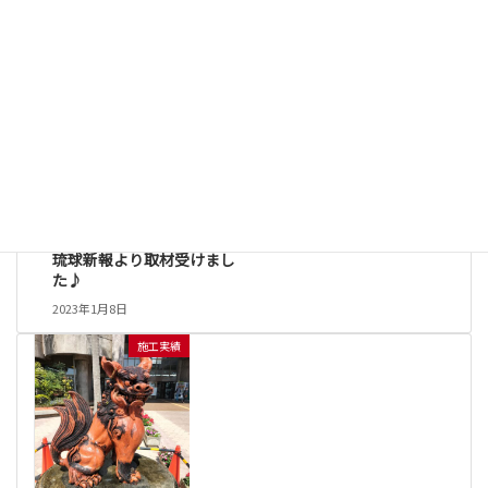
その他
カテゴリー
その他
前の記事
琉球新報より取材受けまし
た♪
2023年1月8日
施工実績